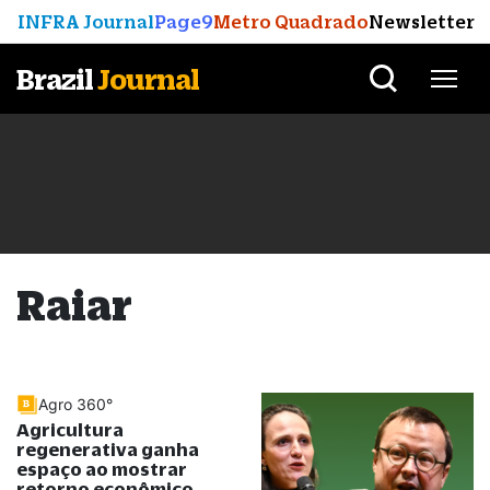
INFRA Journal
Page9
Metro Quadrado
Newsletter
Brazil
Journal
Raiar
Agro 360°
Agricultura
regenerativa ganha
espaço ao mostrar
retorno econômico