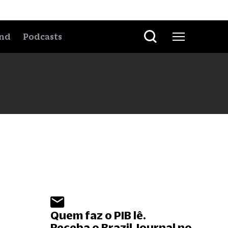
nd
Podcasts
Quem faz o PIB lê.
Receba o Brazil Journal no