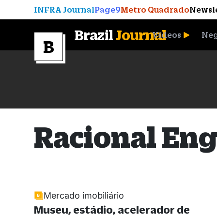
INFRA Journal
Page9
Metro Quadrado
Newsl
Brazil
Journal
Vídeos
Neg
A Moeda que Vingou
Racional En
Mercado imobiliário
Museu, estádio, acelerador de