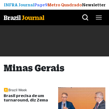
INFRA Journal
Page9
Metro Quadrado
Newsletter
Brazil
Journal
Minas Gerais
Brazil Week
Brasil precisa de um
turnaround, diz Zema