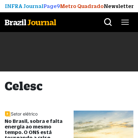
INFRA Journal
Page9
Metro Quadrado
Newsletter
Brazil
Journal
Celesc
Setor elétrico
No Brasil, sobra e falta
energia ao mesmo
tempo. O ONS está
toureando a crise