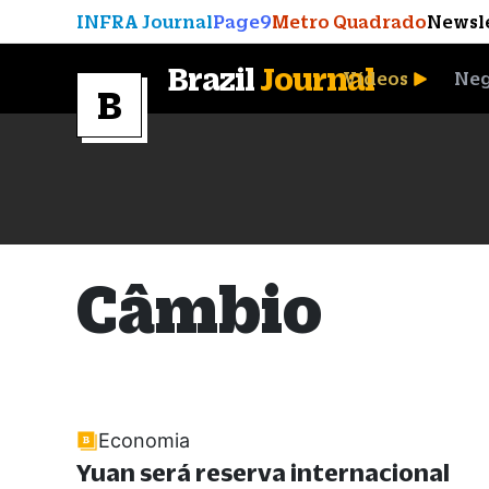
INFRA Journal
Page9
Metro Quadrado
Newsl
Brazil
Journal
Vídeos
Neg
A Moeda que Vingou
Câmbio
Economia
Yuan será reserva internacional