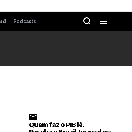
nd
Podcasts
Quem faz o PIB lê.
Receba o Brazil Journal no