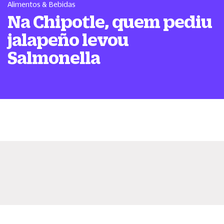
Alimentos & Bebidas
Na Chipotle, quem pediu
jalapeño levou
Salmonella