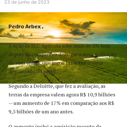
23 de junho de 2023
Pedro Arbex
A ação da SLC Agrícola sobe mais de 5% hoje
depois da companhia divulgar a nova avaliação
de suas terras, que jogou luz sobre o valor
descontado do papel.
Segundo a Deloitte, que fez a avaliação, as
terras da empresa valem agora R$ 10,9 bilhões
— um aumento de 17% em comparação aos R$
9,5 bilhões de um ano antes.
O aumento inclui a aquisição recente da