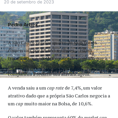
20 de setembro de 2023
Pedro Arbex
A São Carlos vendeu quatro de suas torres
comerciais por R$ 865 milhões — numa
transação que mostra o valor descontado que a
empresa negocia na Bolsa e vai ajudar a
companhia a reduzir sua alavancagem.
A venda saiu a um
cap rate
de 7,4%, um valor
atrativo dado que a própria São Carlos negocia a
um
cap
muito maior na Bolsa, de 10,6%.
O valor também representa 60% do
market cap