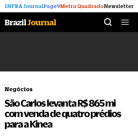
INFRA Journal
Page9
Metro Quadrado
Newsletter
Brazil
Journal
Negócios
São Carlos levanta R$ 865 mi
com venda de quatro prédios
para a Kinea