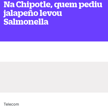
Na Chipotle, quem pediu
jalapeño levou
Salmonella
Telecom