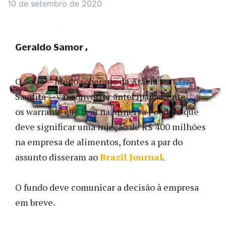
10 de setembro de 2020
Geraldo Samor
O Salic — fundo soberano da Arábia
Saudita — vai converter antecipadamente
os warrants que tem na Minerva Foods, o que
deve significar uma injeção de R$ 400 milhões
na empresa de alimentos, fontes a par do
assunto disseram ao
Brazil Journal
.
O fundo deve comunicar a decisão à empresa
em breve.