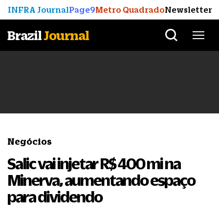
INFRA Journal
Page9
Metro Quadrado
Newsletter
Brazil
Journal
Negócios
Salic vai injetar R$ 400 mi na
Minerva, aumentando espaço
para dividendo