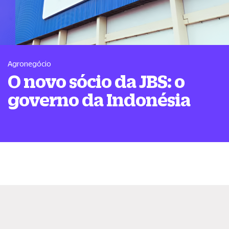
Agronegócio
O novo sócio da JBS: o
governo da Indonésia