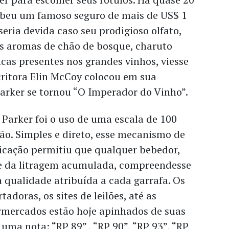
cebeu um famoso seguro de mais de US$ 1
eria devida caso seu prodigioso olfato,
os aromas de chão de bosque, charuto
cas presentes nos grandes vinhos, viesse
critora Elin McCoy colocou em sua
Parker se tornou “O Imperador do Vinho”.
Parker foi o uso de uma escala de 100
ão. Simples e direto, esse mecanismo de
cação permitiu que qualquer bebedor,
 da litragem acumulada, compreendesse
 qualidade atribuída a cada garrafa. Os
adoras, os sites de leilões, até as
ermercados estão hoje apinhados de suas
 uma nota: “RP 89” , “RP 90”, “RP 93”, “RP