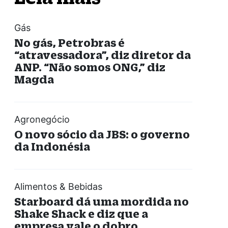
Gás
No gás, Petrobras é
“atravessadora”, diz diretor da
ANP. “Não somos ONG,” diz
Magda
Agronegócio
O novo sócio da JBS: o governo
da Indonésia
Alimentos & Bebidas
Starboard dá uma mordida no
Shake Shack e diz que a
empresa vale o dobro