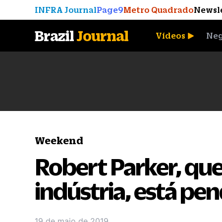
INFRA Journal
Page9
Metro Quadrado
Newsl
Brazil
Journal
Vídeos
Neg
A Moeda que Vingou
Weekend
Robert Parker, qu
indústria, está pe
19 de maio de 2019