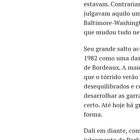
estavam. Contrarian
julgavam aquilo um
Baltimore-Washingt
que mudou tudo ness
Seu grande salto ac
1982 como uma das 
de Bordeaux. A maio
que o tórrido verão
desequilibrados e 
desarrolhar as garr
certo. Até hoje há
forma.
Dali em diante, co
julgamento de Parke