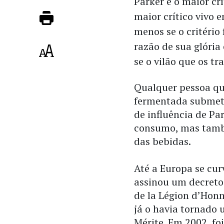
Parker é o maior crí
maior crítico vivo 
menos se o critério 
razão de sua glória
se o vilão que os t
Qualquer pessoa qu
fermentada submete
de influência de Pa
consumo, mas tamb
das bebidas.
Até a Europa se cur
assinou um decreto
de la Légion d’Honn
já o havia tornado 
Mérite. Em 2002, fo