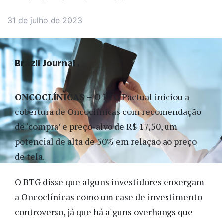
31 de julho de 2023
Brazil Journal
ONCOCLÍNICAS –
O BTG Pactual iniciou a
cobertura de Oncoclínicas com recomendação
de ‘compra’ e preço-alvo de R$ 17,50, um
potencial de alta de 50% em relação ao preço
de tela.
O BTG disse que alguns investidores enxergam
a Oncoclínicas como um case de investimento
controverso, já que há alguns overhangs que