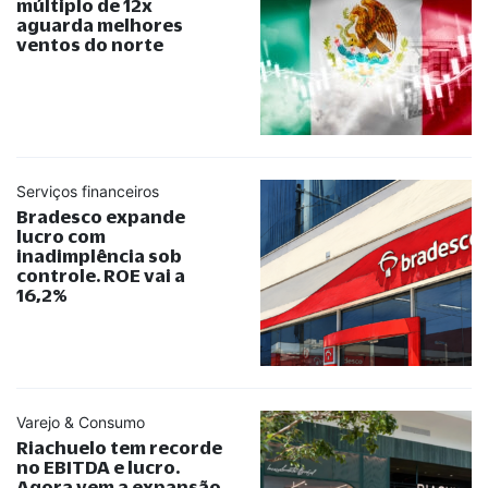
múltiplo de 12x
aguarda melhores
ventos do norte
Serviços financeiros
Bradesco expande
lucro com
inadimplência sob
controle. ROE vai a
16,2%
Varejo & Consumo
Riachuelo tem recorde
no EBITDA e lucro.
Agora vem a expansão