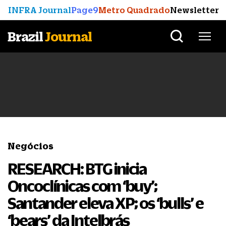
INFRA Journal
Page9
Metro Quadrado
Newsletter
Brazil
Journal
Negócios
RESEARCH: BTG inicia
Oncoclínicas com ‘buy’;
Santander eleva XP; os ‘bulls’ e
‘bears’ da Intelbrás