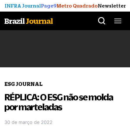
INFRA Journal
Page9
Metro Quadrado
Newsletter
Brazil
Journal
ESG JOURNAL
RÉPLICA: O ESG não se molda
por marteladas
30 de março de 2022