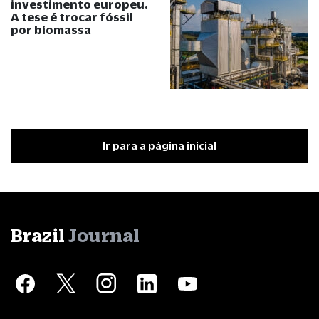
investimento europeu.
A tese é trocar fóssil
por biomassa
Ir para a página inicial
Brazil
Journal