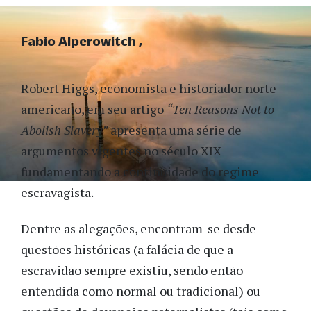
Fabio Alperowitch
Robert Higgs, economista e historiador norte-
americano, em seu artigo
“Ten Reasons Not to
Abolish Slavery”
apresenta uma série de
argumentos vigentes no século XIX
fundamentando a continuidade do regime
escravagista.
Dentre as alegações, encontram-se desde
questões históricas (a falácia de que a
escravidão sempre existiu, sendo então
entendida como normal ou tradicional) ou