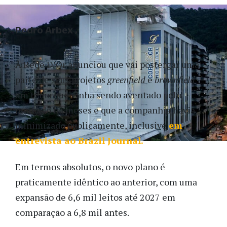
Pedro Arbex
A Rede D’Or anunciou que vai postergar uma
parte de seus projetos
greenfield
e
brownfield
—
um tema que vinha sendo aventado pelo
mercado há meses e que a companhia havia
minimizado publicamente, inclusive
em
entrevista ao Brazil Journal.
Em termos absolutos, o novo plano é
praticamente idêntico ao anterior, com uma
expansão de 6,6 mil leitos até 2027 em
comparação a 6,8 mil antes.