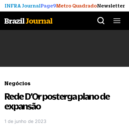
INFRA Journal
Page9
Metro Quadrado
Newsletter
Brazil
Journal
Negócios
Rede D’Or posterga plano de
expansão
1 de junho de 2023