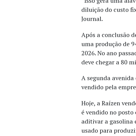
“Isso gera uma ala
diluição do custo fi
Journal.
Após a conclusão de
uma produção de 94
2026. No ano passad
deve chegar a 80 m
A segunda avenida
vendido pela empre
Hoje, a Raízen vend
é vendido no posto
aditivar a gasolina 
usado para produzir