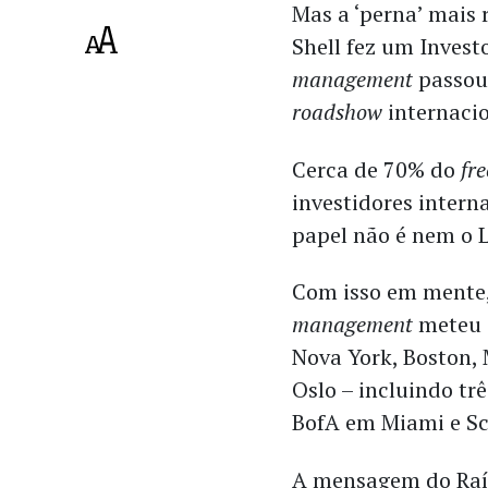
Mas a ‘perna’ mais 
Shell fez um Invest
management
passou
roadshow
internacio
Cerca de 70% do
fre
investidores intern
papel não é nem o 
Com isso em mente,
management
meteu 
Nova York, Boston, 
Oslo – incluindo tr
BofA em Miami e Sc
A mensagem do Raíz