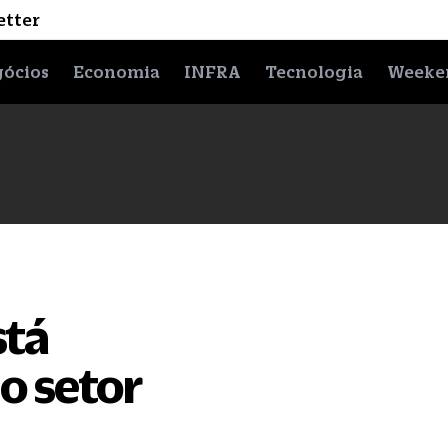
etter
ócios
Economia
INFRA
Tecnologia
Weeke
stá
o setor