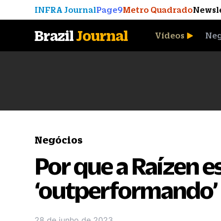
INFRA Journal
Page9
Metro Quadrado
Newsl
Brazil
Journal
Vídeos
Neg
A Moeda que Vingou
Negócios
Por que a Raízen e
‘outperformando’ 
28 de junho de 2023