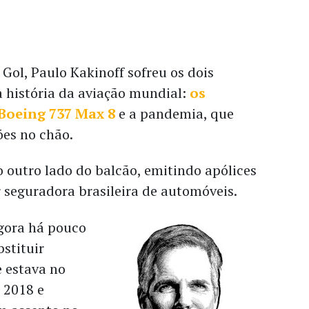
ol, Paulo Kakinoff sofreu os dois
a história da aviação mundial:
os
Boeing 737 Max 8
e a pandemia, que
ões no chão.
 o outro lado do balcão, emitindo apólices
seguradora brasileira de automóveis.
gora há pouco
bstituir
e estava no
 2018 e