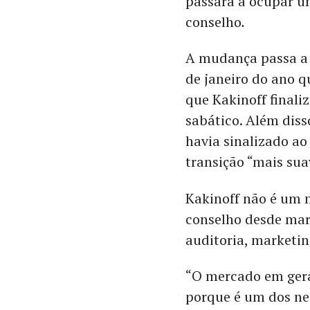
passará a ocupar u
conselho
.
A mudança passa a v
de janeiro do ano q
que Kakinoff finali
sabático. Além diss
havia sinalizado ao
transição “mais sua
Kakinoff não é um n
conselho desde mar
auditoria, marketin
“O mercado em gera
porque é um dos neg