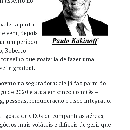
m assento no
aler a partir
ue vem, depois
zar um período
o, Roberto
 conselho que gostaria de fazer uma
ve” e gradual.
ovato na seguradora: ele já faz parte do
ço de 2020 e atua em cinco comitês –
g, pessoas, remuneração e risco integrado.
l gosta de CEOs de companhias aéreas,
ócios mais voláteis e difíceis de gerir que