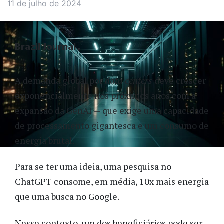
11 de julho de 2024
Brazil Journal
A demanda global por
data centers
deve crescer
exponencialmente nos próximos anos com a
expansão da GenAI — que exige uma capacidade
de processamento gigantesca e um consumo de
energia brutal.
Para se ter uma ideia, uma pesquisa no
ChatGPT consome, em média, 10x mais energia
que uma busca no Google.
Nesse contexto, um dos beneficiários pode ser