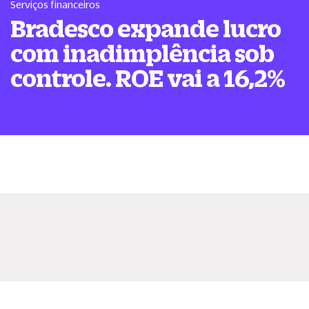
Serviços financeiros
Bradesco expande lucro
com inadimplência sob
controle. ROE vai a 16,2%