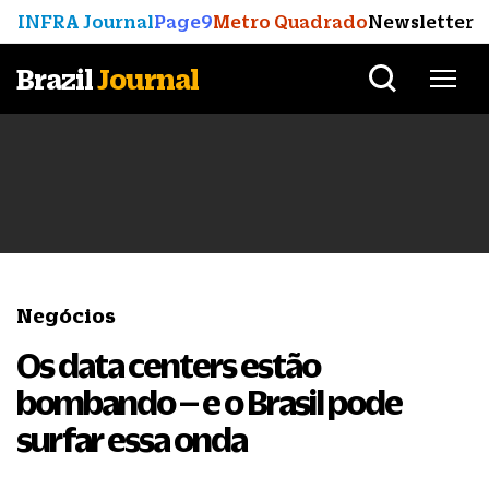
INFRA Journal
Page9
Metro Quadrado
Newsletter
Brazil
Journal
Negócios
Os data centers estão
bombando – e o Brasil pode
surfar essa onda