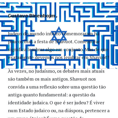
Gustavo Binenbojm
Judeus do mundo inteiro comemoraram há
poucos dias a festa de Shavuot. Comemorar
significa lembrar algo em conjunto. Mas de que
exatamente devemos nos lembrar em Shavuot?
Às vezes, no Judaísmo, os debates mais atuais
são também os mais antigos. Shavuot nos
convida a uma reflexão sobre uma questão tão
antiga quanto fundamental: a questão da
identidade judaica. O que é ser judeu? É viver
num Estado judaico ou, na diáspora, pertencer a