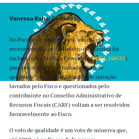
Vanessa Rahal Canado
No Pacote de Ajuste Fiscal anunciado
recentemente pelo Ministro da Fazenda foi
incluída uma Medida Provisória (
MP 1.160/23
)
para restabelecer o chamado “voto de
qualidade”: na dúvida, os autos de infração
lavrados pelo Fisco e questionados pelo
contribuinte no Conselho Administrativo de
Recursos Fiscais (CARF) voltam a ser resolvidos
favoravelmente ao Fisco.
O voto de qualidade é um voto de minerva que,