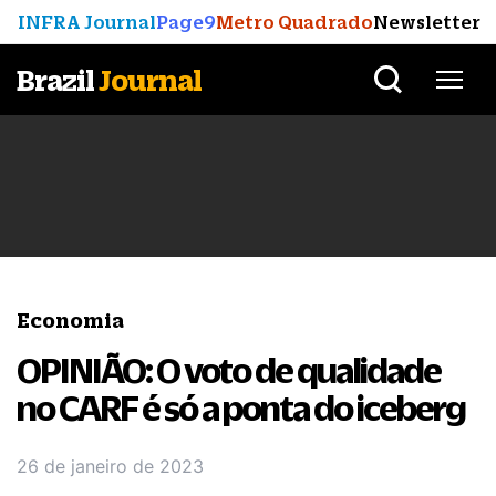
INFRA Journal
Page9
Metro Quadrado
Newsletter
Brazil
Journal
Economia
OPINIÃO: O voto de qualidade
no CARF é só a ponta do iceberg
26 de janeiro de 2023