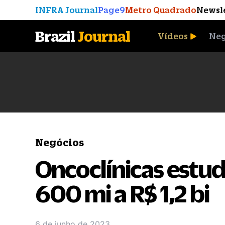
INFRA Journal
Page9
Metro Quadrado
Newsl
Brazil
Journal
Vídeos
Neg
A Moeda que Vingou
Negócios
Oncoclínicas estud
600 mi a R$ 1,2 bi
6 de junho de 2023