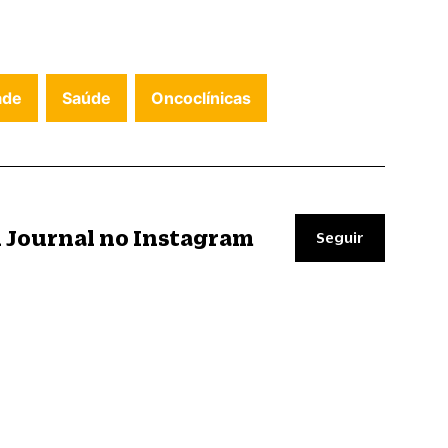
ade
Saúde
Oncoclínicas
il Journal no Instagram
Seguir