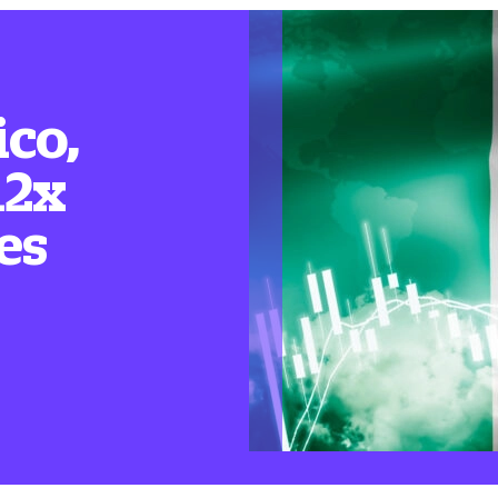
ico,
12x
es