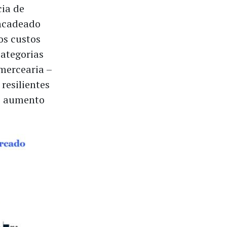
ia de
encadeado
os custos
categorias
mercearia –
resilientes
 o aumento