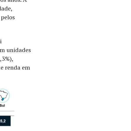
dade,
 pelos
i
em unidades
,3%),
de renda em