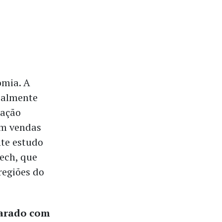
omia. A
palmente
lação
em vendas
nte estudo
ech, que
regiões do
parado com