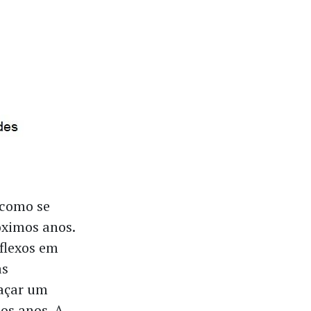
 como se
óximos anos.
eflexos em
as
açar um
os anos. A