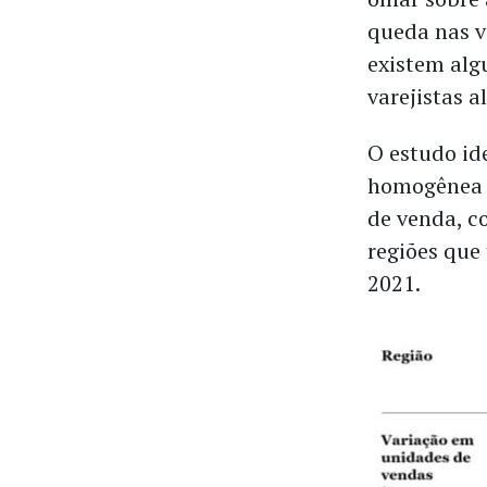
queda nas v
existem alg
varejistas a
O estudo id
homogênea n
de venda, co
regiões que
2021.