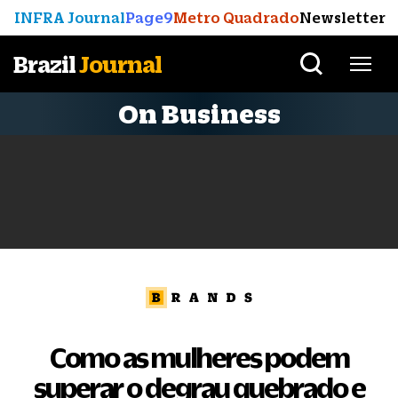
INFRA Journal
Page9
Metro Quadrado
Newsletter
Brazil
Journal
On Business
Como as mulheres podem
superar o degrau quebrado e