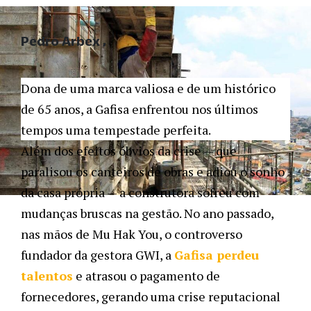
Pedro Arbex
Dona de uma marca valiosa e de um histórico
de 65 anos, a Gafisa enfrentou nos últimos
tempos uma tempestade perfeita.
Além dos efeitos óbvios da crise — que
paralisou os canteiros de obras e adiou o sonho
da casa própria — a construtora sofreu com
mudanças bruscas na gestão. No ano passado,
nas mãos de Mu Hak You, o controverso
fundador da gestora GWI, a
Gafisa perdeu
talentos
e atrasou o pagamento de
fornecedores, gerando uma crise reputacional