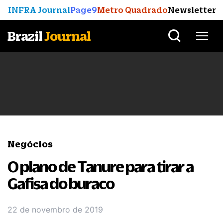
INFRA Journal
Page9
Metro Quadrado
Newsletter
Brazil
Journal
Negócios
O plano de Tanure para tirar a
Gafisa do buraco
22 de novembro de 2019