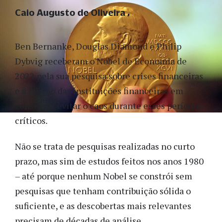
Caio Augusto de Oliveira
Ben Bernanke, Douglas Diamond e Philip
Dybvig receberam o Nobel de Economia de
2022 pela sua pesquisa sobre crises financeiras
e a função das instituições financeiras em
conseguir evitar o caos durante esses períodos
críticos.
Não se trata de pesquisas realizadas no curto
prazo, mas sim de estudos feitos nos anos 1980
– até porque nenhum Nobel se constrói sem
pesquisas que tenham contribuição sólida o
suficiente, e as descobertas mais relevantes
precisam de décadas de análise.