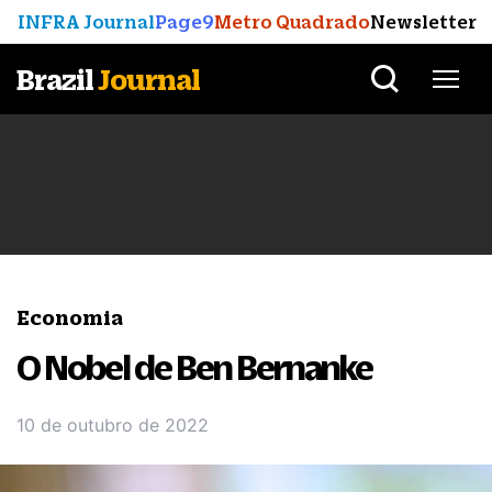
INFRA Journal
Page9
Metro Quadrado
Newsletter
Brazil
Journal
Economia
O Nobel de Ben Bernanke
10 de outubro de 2022