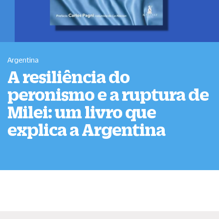
Argentina
A resiliência do
peronismo e a ruptura de
Milei: um livro que
explica a Argentina