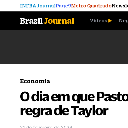
INFRA Journal
Page9
Metro Quadrado
Newsl
Brazil
Journal
Vídeos
Neg
A Moeda que Vingou
Economia
O dia em que Past
regra de Taylor
21 de fevereiro de 2024