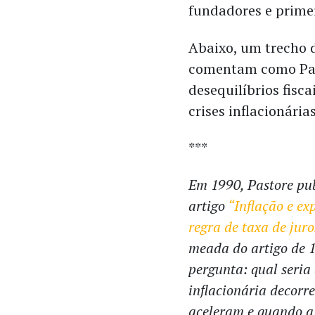
fundadores e primei
Abaixo, um trecho 
comentam como Pas
desequilíbrios fisc
crises inflacionárias
***
Em 1990, Pastore pu
artigo
“Inflação e e
regra de taxa de juro
meada do artigo de 
pergunta: qual seria 
inflacionária decorr
aceleram e quando a