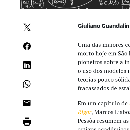
Giuliano Guandalin
Uma das maiores co
morto hoje em São 
pioneiros sobre a i
o uso dos modelos 
teorias pouco sóli
fracassados de esta
Em um capítulo de
Rigor
, Marcos Lisb
Pessôa resumem as 
artigos acadêmicos