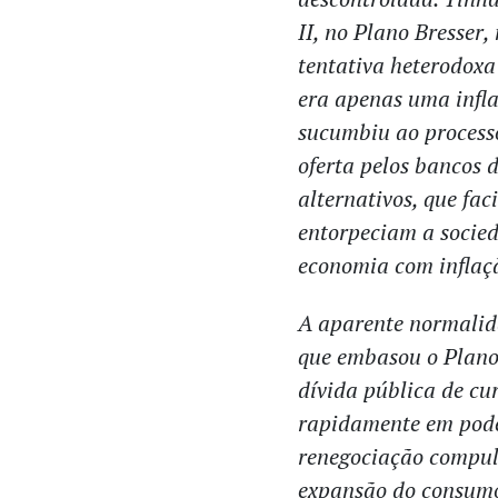
II, no Plano Bresser
tentativa heterodoxa
era apenas uma infla
sucumbiu ao processo
oferta pelos bancos 
alternativos, que fa
entorpeciam a socie
economia com inflaç
A aparente normalida
que embasou o Plano 
dívida pública de cu
rapidamente em poder
renegociação compuls
expansão do consumo