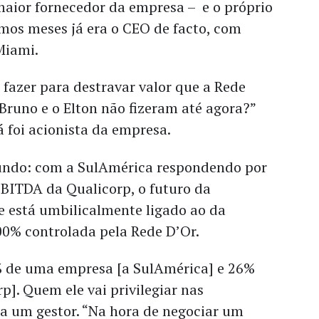
maior fornecedor da empresa – e o próprio
imos meses já era o CEO de facto, com
Miami.
 fazer para destravar valor que a Rede
 Bruno e o Elton não fizeram até agora?”
á foi acionista da empresa.
undo: com a SulAmérica respondendo por
BITDA da Qualicorp, o futuro da
e está umbilicalmente ligado ao da
00% controlada pela Rede D’Or.
% de uma empresa [a SulAmérica] e 26%
p]. Quem ele vai privilegiar nas
na um gestor. “Na hora de negociar um