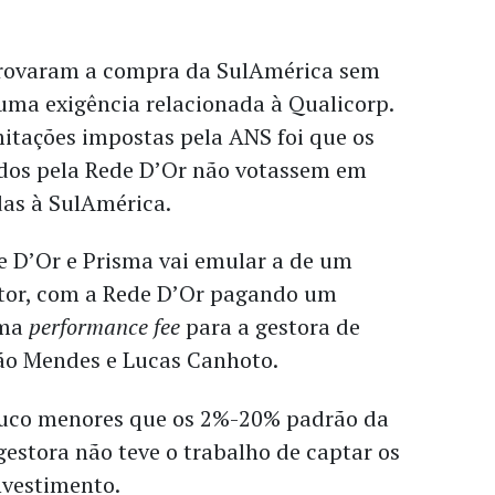
rovaram a compra da SulAmérica sem
ma exigência relacionada à Qualicorp.
itações impostas pela ANS foi que os
ados pela Rede D’Or não votassem em
das à SulAmérica.
e D’Or e Prisma vai emular a de um
tor, com a Rede D’Or pagando um
uma
performance fee
para a gestora de
oão Mendes e Lucas Canhoto.
ouco menores que os 2%-20% padrão da
gestora não teve o trabalho de captar os
investimento.