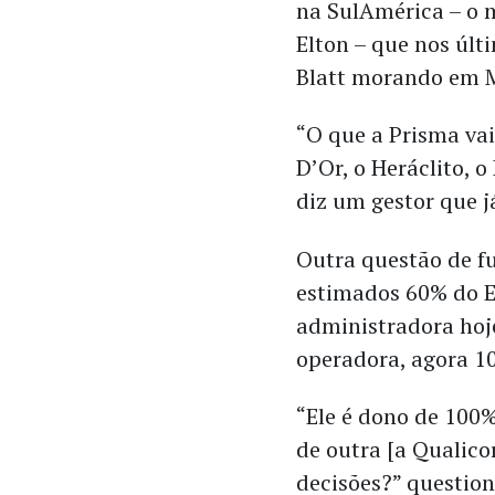
na SulAmérica – o 
Elton – que nos últ
Blatt morando em 
“O que a Prisma vai
D’Or, o Heráclito, o
diz um gestor que j
Outra questão de f
estimados 60% do E
administradora hoj
operadora, agora 1
“Ele é dono de 100
de outra [a Qualicor
decisões?” questio