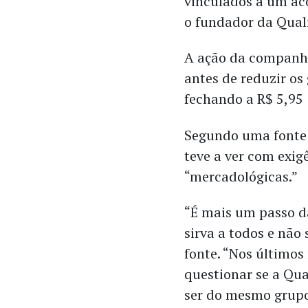
vinculados a um ac
o fundador da Qualic
A ação da companhi
antes de reduzir os
fechando a R$ 5,95
Segundo uma fonte 
teve a ver com exig
“mercadológicas.”
“É mais um passo d
sirva a todos e não
fonte. “Nos último
questionar se a Qu
ser do mesmo grupo