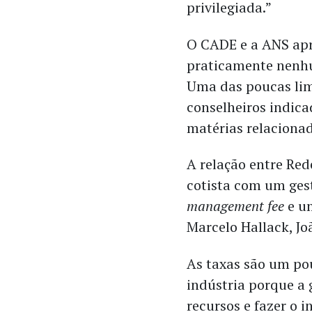
privilegiada.”
O CADE e a ANS ap
praticamente nenhu
Uma das poucas lim
conselheiros indic
matérias relaciona
A relação entre Red
cotista com um ges
management fee
e 
Marcelo Hallack, J
As taxas são um p
indústria porque a 
recursos e fazer o 