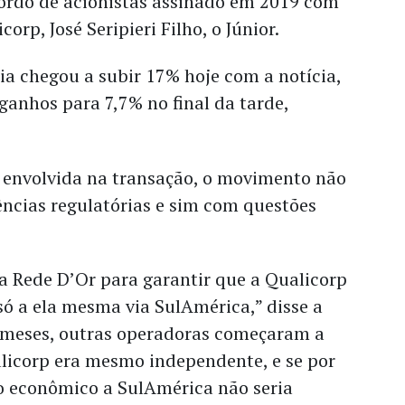
ordo de acionistas assinado em 2019 com
orp, José Seripieri Filho, o Júnior.
a chegou a subir 17% hoje com a notícia,
 ganhos para 7,7% no final da tarde,
envolvida na transação, o movimento não
ências regulatórias e sim com questões
a Rede D’Or para garantir que a Qualicorp
 só a ela mesma via SulAmérica,” disse a
s meses, outras operadoras começaram a
alicorp era mesmo independente, e se por
 econômico a SulAmérica não seria