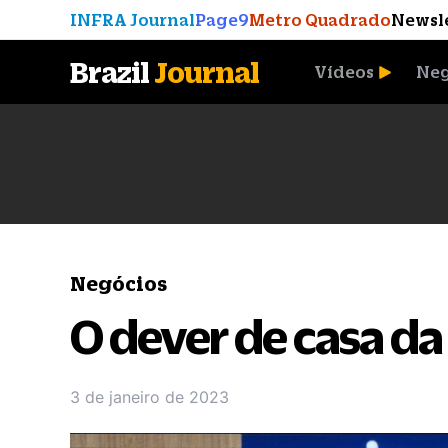
INFRA Journal
Page9
Metro Quadrado
Newsl
Brazil
Journal
Vídeos
Neg
A Moeda que Vingou
Negócios
O dever de casa da
3 de janeiro de 2023