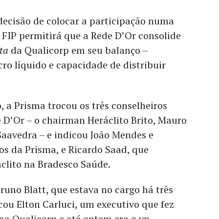
decisão de colocar a participação numa
FIP permitirá que a Rede D’Or consolide
ata
da Qualicorp em seu balanço –
o líquido e capacidade de distribuir
, a Prisma trocou os três conselheiros
 D’Or – o chairman Heráclito Brito, Mauro
aavedra – e indicou João Mendes e
os da Prisma, e Ricardo Saad, que
clito na Bradesco Saúde.
runo Blatt, que estava no cargo há três
cou Elton Carluci, um executivo que fez
 na Qualicorp e até ontem era o vp