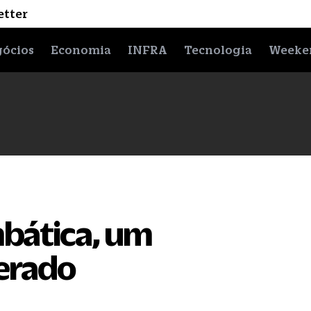
etter
ócios
Economia
INFRA
Tecnologia
Weeke
bática, um
erado