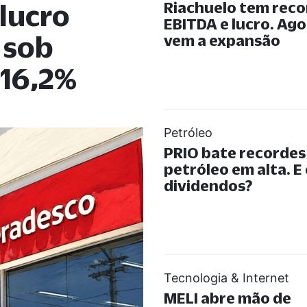
lucro
Riachuelo tem reco
EBITDA e lucro. Ago
 sob
vem a expansão
 16,2%
Petróleo
PRIO bate recorde
petróleo em alta. E
dividendos?
Tecnologia & Internet
MELI abre mão de