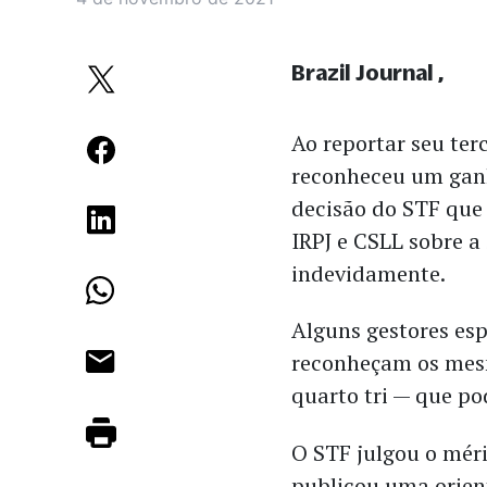
Brazil Journal
Ao reportar seu ter
reconheceu um gan
decisão do STF que 
IRPJ e CSLL sobre a
indevidamente.
Alguns gestores es
reconheçam os mesm
quarto tri — que p
O STF julgou o méri
publicou uma orien