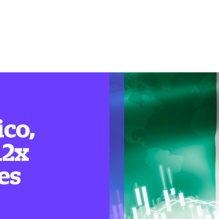
ico,
12x
es