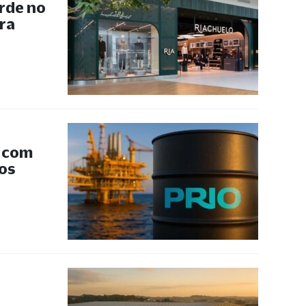
rde no
ra
s com
 os