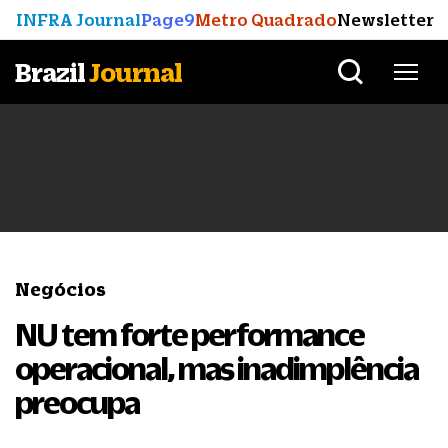
INFRA Journal
Page9
Metro Quadrado
Newsletter
Brazil
Journal
Negócios
NU tem forte performance
operacional, mas inadimplência
preocupa