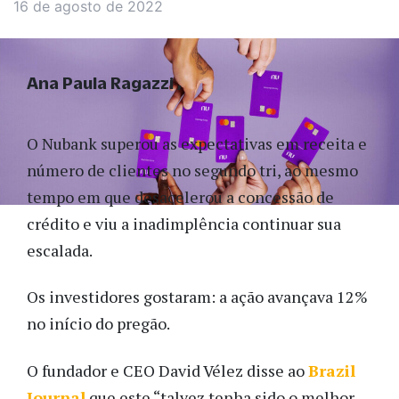
16 de agosto de 2022
Ana Paula Ragazzi
O Nubank superou as expectativas em receita e
número de clientes no segundo tri, ao mesmo
tempo em que desacelerou a concessão de
crédito e viu a inadimplência continuar sua
escalada.
Os investidores gostaram: a ação avançava 12%
no início do pregão.
O fundador e CEO David Vélez disse ao
Brazil
Journal
que este “talvez tenha sido o melhor