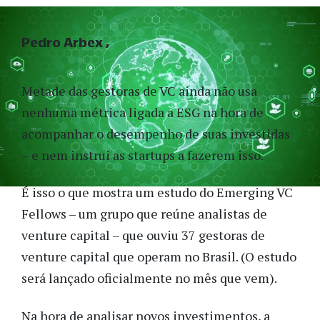
Pedro Arbex
Metade das gestoras de VC ainda não usa
nenhuma métrica ligada a ESG na hora de
acompanhar o desempenho de suas investidas
– e nem instrui as startups a fazerem isso.
É isso o que mostra um estudo do Emerging VC
Fellows – um grupo que reúne analistas de
venture capital – que ouviu 37 gestoras de
venture capital que operam no Brasil. (O estudo
será lançado oficialmente no mês que vem).
Na hora de analisar novos investimentos, a