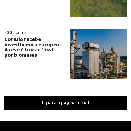
ESG Journal
ComBio recebe
investimento europeu.
A tese é trocar fóssil
por biomassa
Ir para a página inicial