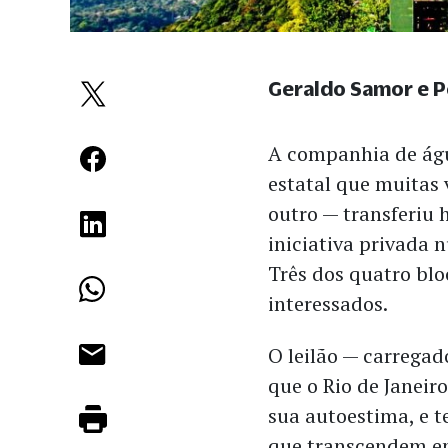
Geraldo Samor e 
A companhia de águ
estatal que muitas
outro — transferiu 
iniciativa privada 
Três dos quatro bl
interessados.
O leilão — carreg
que o Rio de Janeir
sua autoestima, e 
que transcendem em