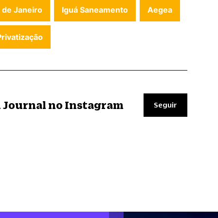
 de Janeiro
Iguá Saneamento
Aegea
Privatização
il Journal no Instagram
Seguir