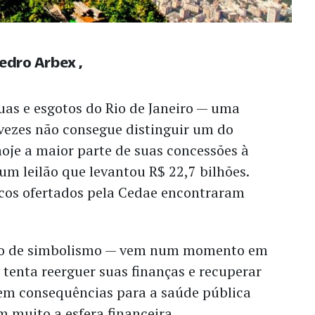
Pedro Arbex
as e esgotos do Rio de Janeiro — uma
 vezes não consegue distinguir um do
hoje a maior parte de suas concessões à
num leilão que levantou R$ 22,7 bilhões.
ocos ofertados pela Cedae encontraram
ado de simbolismo — vem num momento em
o tenta reerguer suas finanças e recuperar
tem consequências para a saúde pública
 muito a esfera financeira.