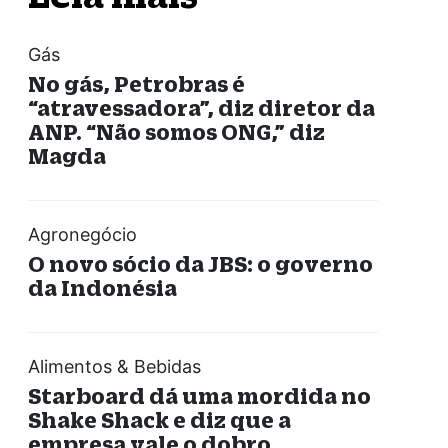
Gás
No gás, Petrobras é
“atravessadora”, diz diretor da
ANP. “Não somos ONG,” diz
Magda
Agronegócio
O novo sócio da JBS: o governo
da Indonésia
Alimentos & Bebidas
Starboard dá uma mordida no
Shake Shack e diz que a
empresa vale o dobro