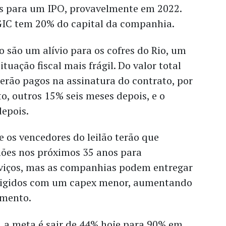
os para um IPO, provavelmente em 2022.
GIC tem 20% do capital da companhia.
ão são um alívio para os cofres do Rio, um
tuação fiscal mais frágil. Do valor total
erão pagos na assinatura do contrato, por
to, outros 15% seis meses depois, e o
depois.
 os vencedores do leilão terão que
lhões nos próximos 35 anos para
erviços, mas as companhias podem entregar
exigidos com um capex menor, aumentando
imento.
, a meta é sair de 44% hoje para 90% em