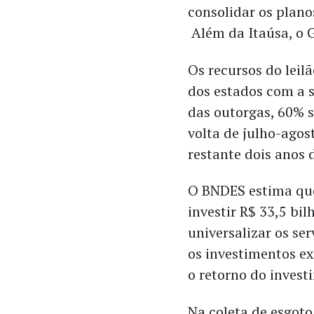
consolidar os plan
Além da Itaúsa, o 
Os recursos do leil
dos estados com a si
das outorgas, 60% s
volta de julho-agos
restante dois anos 
O BNDES estima que
investir R$ 33,5 bi
universalizar os s
os investimentos 
o retorno do invest
Na coleta de esgoto