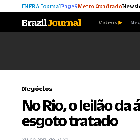
INFRA Journal
Page9
Metro Quadrado
Newsl
Brazil
Journal
Vídeos
Neg
A Moeda que Vingou
Negócios
No Rio, o leilão da
esgoto tratado
30 de abril de 2021