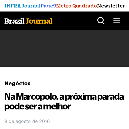
INFRA Journal
Page9
Metro Quadrado
Newsletter
Brazil
Journal
Negócios
Na Marcopolo, a próxima parada
pode ser a melhor
9 de agosto de 2016