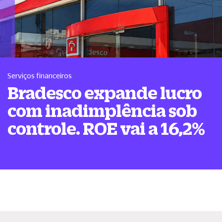
Serviços financeiros
Bradesco expande lucro
com inadimplência sob
controle. ROE vai a 16,2%