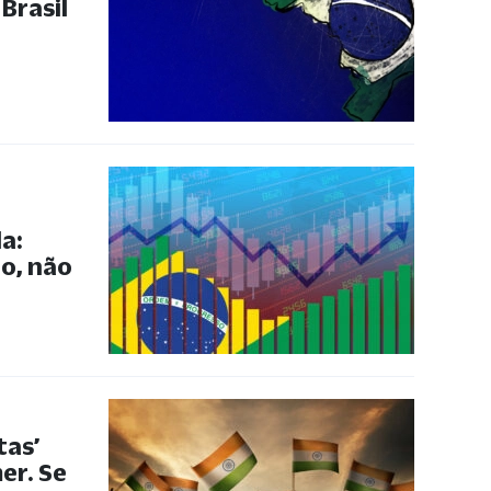
Brasil
a:
o, não
tas’
er. Se