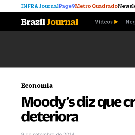
INFRA Journal
Page9
Metro Quadrado
Newsl
Brazil
Journal
Vídeos
Neg
A Moeda que Vingou
Economia
Moody’s diz que cré
deteriora
9 de setembro de 2014