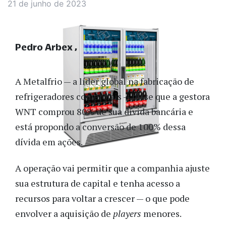
21 de junho de 2023
Pedro Arbex
A Metalfrio — a líder global na fabricação de
refrigeradores comerciais — disse que a gestora
WNT comprou 80% de sua dívida bancária e
está propondo a conversão de 100% dessa
dívida em ações.
A operação vai permitir que a companhia ajuste
sua estrutura de capital e tenha acesso a
recursos para voltar a crescer — o que pode
envolver a aquisição de
players
menores.