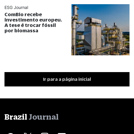
ESG Journal
ComBio recebe
investimento europeu.
A tese é trocar fóssil
por biomassa
Ir para a página inicial
Brazil
Journal