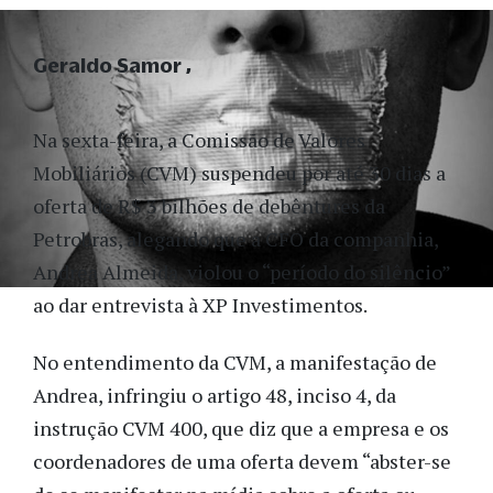
Geraldo Samor
Na sexta-feira, a Comissão de Valores
Mobiliários (CVM) suspendeu por até 30 dias a
oferta de R$ 3 bilhões de debêntures da
Petrobras, alegando que a CFO da companhia,
Andrea Almeida, violou o “período do silêncio”
ao dar entrevista à XP Investimentos.
No entendimento da CVM, a manifestação de
Andrea, infringiu o artigo 48, inciso 4, da
instrução CVM 400, que diz que a empresa e os
coordenadores de uma oferta devem “abster-se