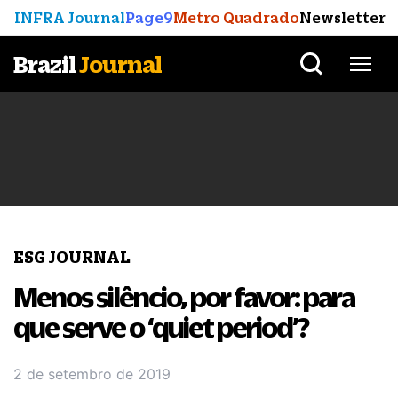
INFRA Journal
Page9
Metro Quadrado
Newsletter
Brazil
Journal
ESG JOURNAL
Menos silêncio, por favor: para
que serve o ‘quiet period’?
2 de setembro de 2019