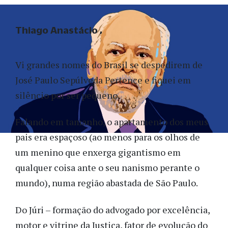
Thiago Anastácio
Vi grandes nomes do Brasil se despedirem de
José Paulo Sepúlveda Pertence e fiquei em
silêncio por ser pequeno.
Falando em tamanho, o apartamento dos meus
pais era espaçoso (ao menos para os olhos de
um menino que enxerga gigantismo em
qualquer coisa ante o seu nanismo perante o
mundo), numa região abastada de São Paulo.
Do Júri – formação do advogado por excelência,
motor e vitrine da Justiça, fator de evolução do