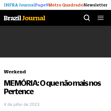
INFRA Journal
Page9
Metro Quadrado
Newsletter
Brazil
Journal
Weekend
MEMÓRIA: O que não mais nos
Pertence
4 de julho de 2023