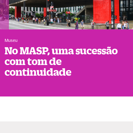
Museu
No MASP, uma sucessão
com tom de
continuidade