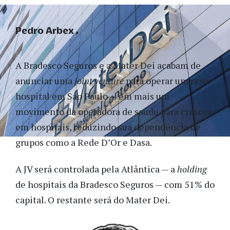
Pedro Arbex
A Bradesco Seguros e a Mater Dei acabam de
anunciar uma
joint venture
para operar um novo
hospital em São Paulo — em mais um
movimento da operadora de saúde para crescer
em hospitais, reduzindo sua dependência de
grupos como a Rede D’Or e Dasa.
A JV será controlada pela Atlântica — a
holding
de hospitais da Bradesco Seguros — com 51% do
capital. O restante será do Mater Dei.