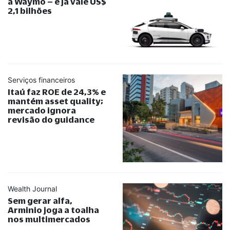
a Waymo – e já vale US$
2,1 bilhões
Serviços financeiros
Itaú faz ROE de 24,3% e
mantém asset quality;
mercado ignora
revisão do guidance
Wealth Journal
Sem gerar alfa,
Arminio joga a toalha
nos multimercados