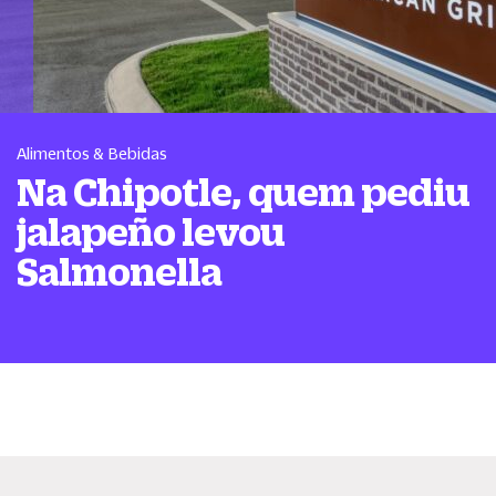
Alimentos & Bebidas
Na Chipotle, quem pediu
jalapeño levou
Salmonella