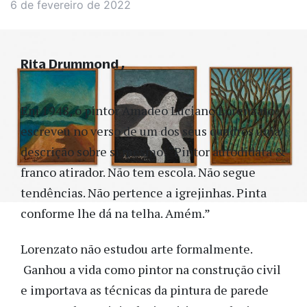
6 de fevereiro de 2022
Rita Drummond
Em 1948, o pintor Amadeo Luciano Lorenzato
escreveu no verso de um dos seus quadros uma
descrição sobre si mesmo: “Pintor autodidata &
franco atirador. Não tem escola. Não segue
tendências. Não pertence a igrejinhas. Pinta
conforme lhe dá na telha. Amém.”
Lorenzato não estudou arte formalmente.
Ganhou a vida como pintor na construção civil
e importava as técnicas da pintura de parede