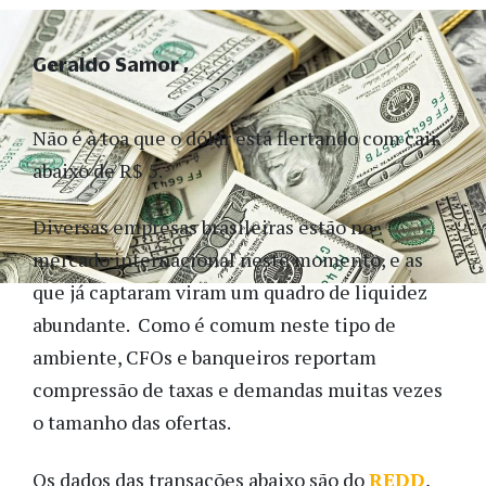
Geraldo Samor
Não é à toa que o dólar está flertando com cair
abaixo de R$ 5.
Diversas empresas brasileiras estão no
mercado internacional neste momento, e as
que já captaram viram um quadro de liquidez
abundante. Como é comum neste tipo de
ambiente, CFOs e banqueiros reportam
compressão de taxas e demandas muitas vezes
o tamanho das ofertas.
Os dados das transações abaixo são do
REDD
,