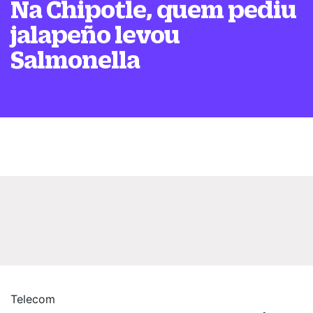
Na Chipotle, quem pediu
jalapeño levou
Salmonella
Telecom