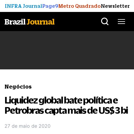
INFRA Journal
Page9
Metro Quadrado
Newsletter
Brazil
Journal
Negócios
Liquidez global bate política e
Petrobras capta mais de US$ 3 bi
27 de maio de 2020