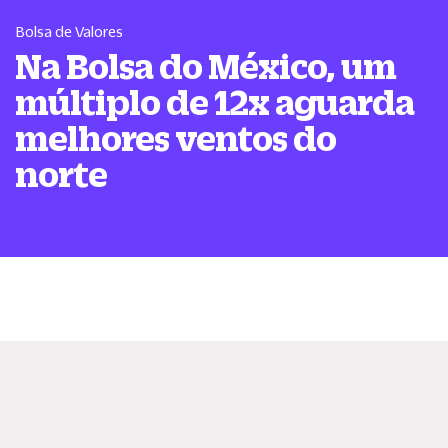
Bolsa de Valores
Na Bolsa do México, um
múltiplo de 12x aguarda
melhores ventos do
norte