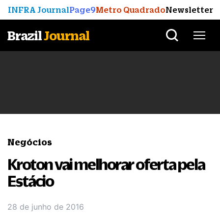
INFRA Journal
Page9
Metro Quadrado
Newsletter
Brazil
Journal
Negócios
Kroton vai melhorar oferta pela
Estácio
28 de junho de 2016