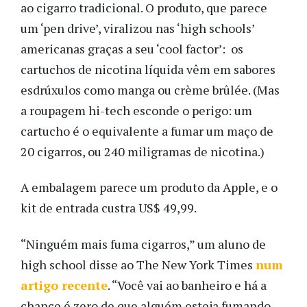
ao cigarro tradicional. O produto, que parece
um ‘pen drive’, viralizou nas ‘high schools’
americanas graças a seu ‘cool factor’: os
cartuchos de nicotina líquida vêm em sabores
esdrúxulos como manga ou crème brûlée. (Mas
a roupagem hi-tech esconde o perigo: um
cartucho é o equivalente a fumar um maço de
20 cigarros, ou 240 miligramas de nicotina.)
A embalagem parece um produto da Apple, e o
kit de entrada custra US$ 49,99.
“Ninguém mais fuma cigarros,” um aluno de
high school disse ao The New York Times
num
artigo recente
. “Você vai ao banheiro e há a
chance é zero de que alguém esteja fumando