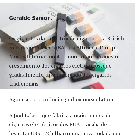
Geraldo Samor
Os gigantes da indústria de cigarros — a British
American Tobacco (BAT), a Altria e a Philip
Morris International — monitoram há anos o
crescimento dos cigarros eletrônicos, que
gradualmente tiram mercado dos cigarros
tradicionais.
Agora, a concorrência ganhou musculatura.
A Juul Labs — que fabrica a maior marca de
cigarros eletrônicos dos EUA — acaba de
levantar US$ 1,2 bilhão numa nova rodada que