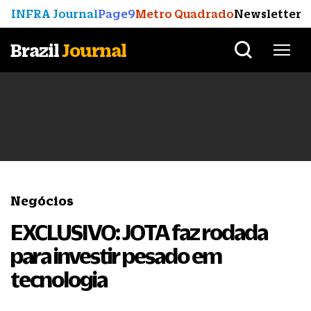
INFRA Journal
Page9
Metro Quadrado
Newsletter
Brazil
Journal
Negócios
EXCLUSIVO: JOTA faz rodada
para investir pesado em
tecnologia