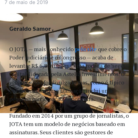
7 de maio de 2019
Geraldo Samor
O JOTA — mais conhecido
pelo site
que cobre o
Poder Judiciário e o Congresso — acaba de
levantar R$ 6,8 milhões numa rodada de ’seed
capital’ liderada pela Astella Investimentos. O
valuation
não foi divulgado mas, como é típico
em rodadas assim, a transação inclui uma
pequena participação minoritária.
Fundado em 2014 por um grupo de jornalistas, o
JOTA tem um modelo de negócios baseado em
assinaturas. Seus clientes são gestores de