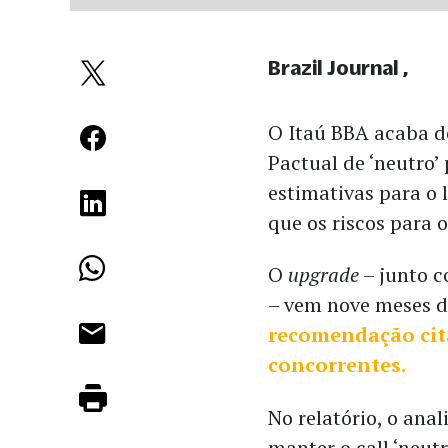
Brazil Journal
O Itaú BBA acaba d
Pactual de ‘neutro’
estimativas para o 
que os riscos para 
O
upgrade
– junto c
– vem nove meses d
recomendação cit
concorrentes.
No relatório, o ana
manter o call ‘neut