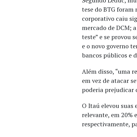
Segundo Leduc, mui
tese do BTG foram m
corporativo caiu si
mercado de DCM; a v
teste” e se provou s
e o novo governo t
bancos públicos e 
Além disso, “uma re
em vez de atacar set
poderia prejudicar
O Itaú elevou suas 
relevante, em 20% e
respectivamente, pa