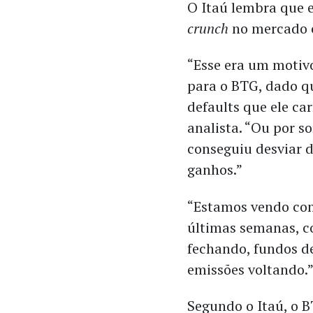
O Itaú lembra que e
crunch
no mercado c
“Esse era um motiv
para o BTG, dado qu
defaults que ele ca
analista. “Ou por s
conseguiu desviar d
ganhos.”
“Estamos vendo con
últimas semanas, c
fechando, fundos d
emissões voltando.
Segundo o Itaú, o 