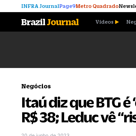
INFRA Journal
Page9
Metro Quadrado
Newsl
Brazil
Journal
Vídeos
Neg
A Moeda que Vingou
Negócios
Itaú diz que BTG é 
R$ 38; Leduc vê “r
20 de junho de 2023