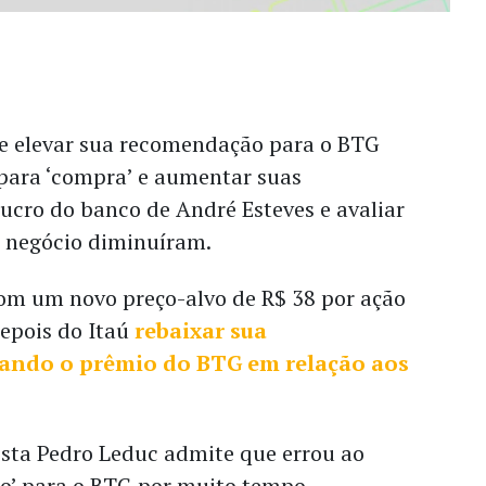
e elevar sua recomendação para o BTG
 para ‘compra’ e aumentar suas
lucro do banco de André Esteves e avaliar
o negócio diminuíram.
om um novo preço-alvo de R$ 38 por ação
epois do Itaú
rebaixar sua
ando o prêmio do BTG em relação aos
lista Pedro Leduc admite que errou ao
ro’ para o BTG por muito tempo.