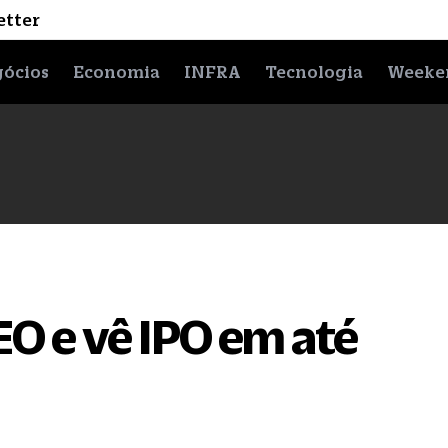
etter
ócios
Economia
INFRA
Tecnologia
Weeke
O e vê IPO em até