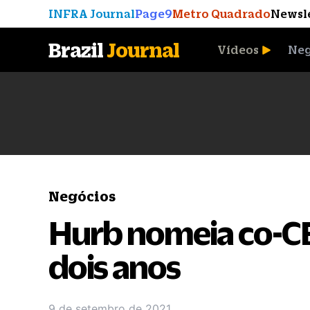
INFRA Journal
Page9
Metro Quadrado
Newsl
Brazil
Journal
Vídeos
Neg
A Moeda que Vingou
Negócios
Hurb nomeia co-CE
dois anos
9 de setembro de 2021