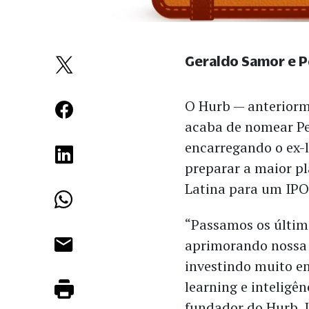
Geraldo Samor e 
O Hurb — anterior
acaba de nomear P
encarregando o ex-
preparar a maior p
Latina para um IPO
“Passamos os últim
aprimorando nossa 
investindo muito 
learning e inteligênc
fundador do Hurb, 