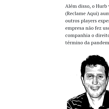
Além disso, o Hurb v
(Reclame Aqui) au
outros players exp
empresa não fez us
companhia o direito
término da pandemi