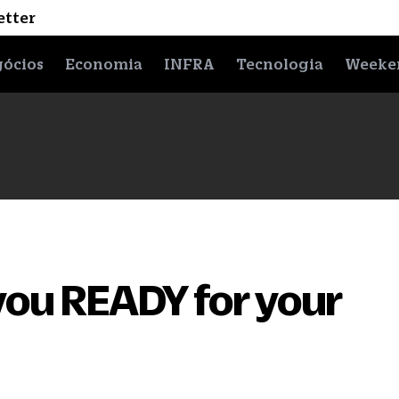
etter
ócios
Economia
INFRA
Tecnologia
Weeke
 you READY for your