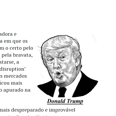
adora e
a em que os
m o certo pelo
 pela bravata,
atarse, a
disruption’
os mercados
ficou mais
to apurado na
 mais despreparado e improvável