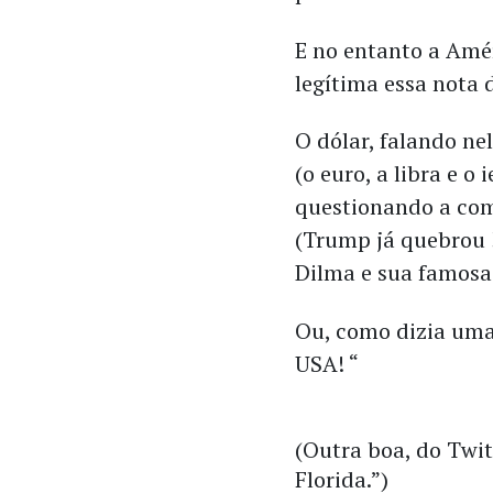
E no entanto a Amé
legítima essa nota 
O dólar, falando ne
(o euro, a libra e o
questionando a com
(Trump já quebrou 
Dilma e sua famosa 
Ou, como dizia um
USA! “
(Outra boa, do Twit
Florida.”)