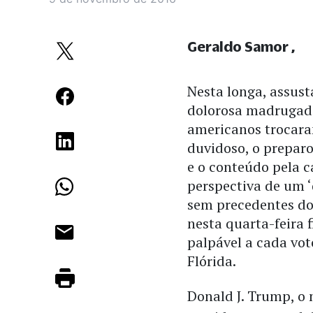
Geraldo Samor
Nesta longa, assust
dolorosa madrugad
americanos trocara
duvidoso, o preparo
e o conteúdo pela c
perspectiva de um ‘
sem precedentes d
nesta quarta-feira 
palpável a cada vo
Flórida.
Donald J. Trump, o