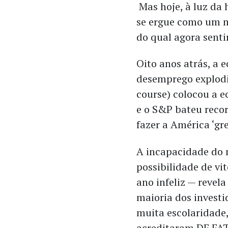
Mas hoje, à luz da 
se ergue como um 
do qual agora sent
Oito anos atrás, a
desemprego explodi
course) colocou a e
e o S&P bateu reco
fazer a América ‘gr
A incapacidade do 
possibilidade de vi
ano infeliz — revel
maioria dos investi
muita escolaridade,
acreditaram DE FAT