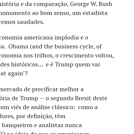
história e da comparação, George W. Bush
monumento ao bom senso, um estadista
iremos saudades.
 economia americana implodia e o
a. Obama (and the business cycle, of
conomia nos trilhos, o crescimento voltou,
rdes históricos… e é Trump quem vai
eat again’?
mercado de precificar melhor a
tória de Trump — o segundo Brexit deste
a um viés de análise clássico: como a
dores, por definição, têm
 banqueiros e analistas nunca
O na ideia de que os americanos