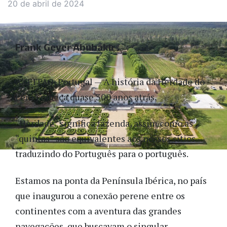
20 de abril de 2024
Frank Geyer Abubakir
AZEITÃO, Portugal — A história da Herdade do
Perú começa quase 300 anos atrás.
“Herdade” significa fazenda, assim como as
“quintas” são equivalentes aos nossos sítios –
traduzindo do Português para o português.
Estamos na ponta da Península Ibérica, no país
que inaugurou a conexão perene entre os
continentes com a aventura das grandes
navegações, que buscavam o singular,