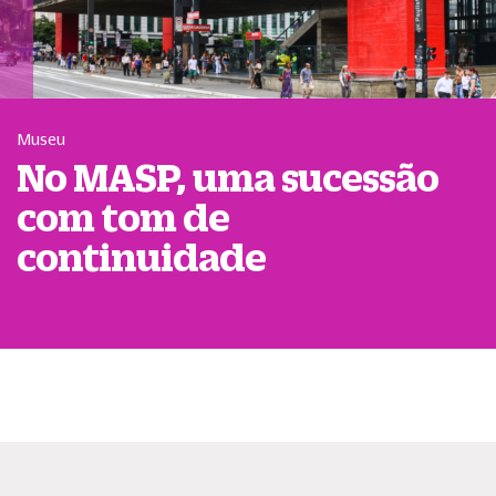
Museu
No MASP, uma sucessão
com tom de
continuidade