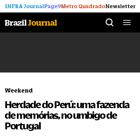
INFRA Journal
Page9
Metro Quadrado
Newsletter
Brazil
Journal
Weekend
Herdade do Perú: uma fazenda
de memórias, no umbigo de
Portugal