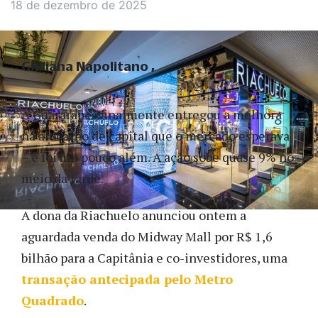
18 de dezembro de 2025
Giuliana Napolitano
A Guararapes finalmente entregou a melhora
na alocação de capital que o mercado esperava
– e foi um pouco além. A ação sobe quase 9% no
meio da tarde.
A dona da Riachuelo anunciou ontem a
aguardada venda do Midway Mall por R$ 1,6
bilhão para a Capitânia e co-investidores, uma
transação antecipada pelo Metro
Quadrado
.