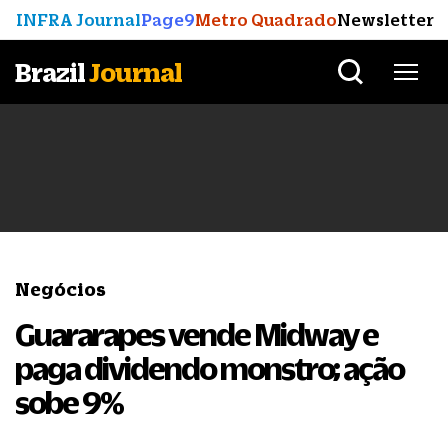
INFRA Journal
Page9
Metro Quadrado
Newsletter
Brazil
Journal
Negócios
Guararapes vende Midway e
paga dividendo monstro; ação
sobe 9%