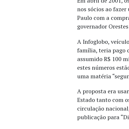
Em abril de 2001, 
nos sócios ao faze
Paulo com a compra 
governador Orestes
A Infoglobo, veícul
família, teria pago 
assumido R$ 100 mil
estes números estão
uma matéria “segun
A proposta era usar
Estado tanto com o
circulação naciona
publicação para “Diá