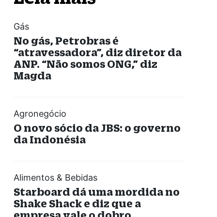
Gás
No gás, Petrobras é
“atravessadora”, diz diretor da
ANP. “Não somos ONG,” diz
Magda
Agronegócio
O novo sócio da JBS: o governo
da Indonésia
Alimentos & Bebidas
Starboard dá uma mordida no
Shake Shack e diz que a
empresa vale o dobro