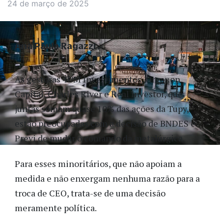
24 de março de 2025
Ana Paula Ragazzi
As gestoras 4UM Investimentos, Organon
Capital, Charles River e Real Investor, que
juntas somam quase 10% das ações da Tupy,
estão preocupadas com a decisão de BNDES e
Previ de mudar o comando da metalúrgica.
Para esses minoritários, que não apoiam a
medida e não enxergam nenhuma razão para a
troca de CEO, trata-se de uma decisão
meramente política.