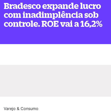
Bradesco expande lucro
com inadimplência sob
controle. ROE vai a 16,2%
Varejo & Consumo