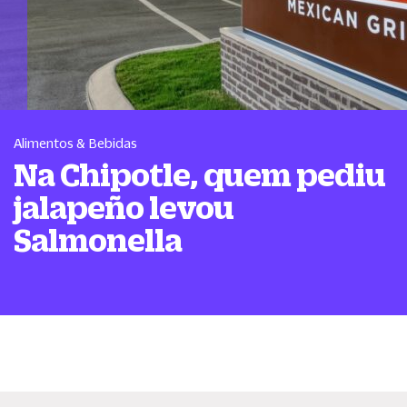
Alimentos & Bebidas
Na Chipotle, quem pediu
jalapeño levou
Salmonella