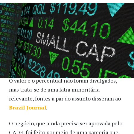
André Jankavski
A BB Asset acaba de anunciar a compra de uma
fatia minoritária da Trígono Capital, uma
gestora de ações focada em
small caps
com R$
2,4 bilhões sob gestão.
O valor e o percentual não foram divulgados,
mas trata-se de uma fatia minoritária
relevante, fontes a par do assunto disseram ao
Brazil Journal
.
O negócio, que ainda precisa ser aprovada pelo
CADE, foi feito por meio de uma parceria que