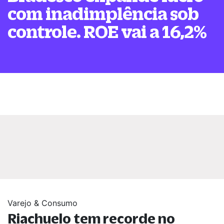
com inadimplência sob
controle. ROE vai a 16,2%
Varejo & Consumo
Riachuelo tem recorde no