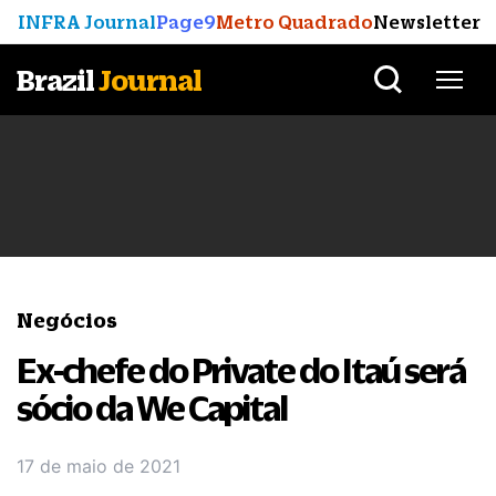
INFRA Journal
Page9
Metro Quadrado
Newsletter
Brazil
Journal
Negócios
Ex-chefe do Private do Itaú será
sócio da We Capital
17 de maio de 2021